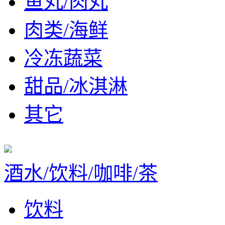
鱼丸/肉丸
肉类/海鲜
冷冻蔬菜
甜品/冰淇淋
其它
酒水/饮料/咖啡/茶
饮料