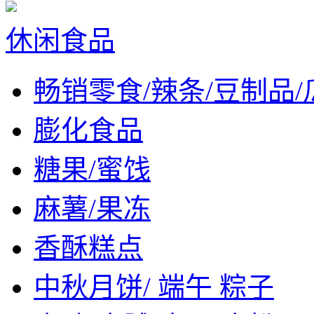
休闲食品
畅销零食/辣条/豆制品/
膨化食品
糖果/蜜饯
麻薯/果冻
香酥糕点
中秋月饼/ 端午 粽子