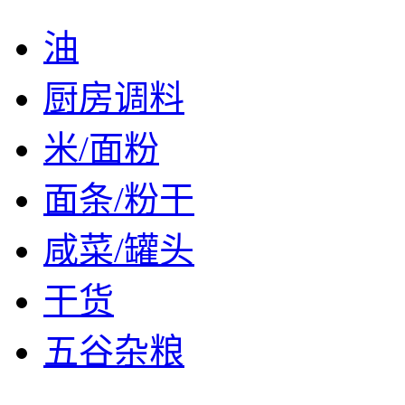
油
厨房调料
米/面粉
面条/粉干
咸菜/罐头
干货
五谷杂粮