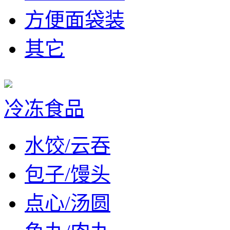
方便面袋装
其它
冷冻食品
水饺/云吞
包子/馒头
点心/汤圆