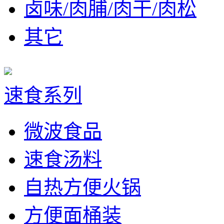
卤味/肉脯/肉干/肉松
其它
速食系列
微波食品
速食汤料
自热方便火锅
方便面桶装