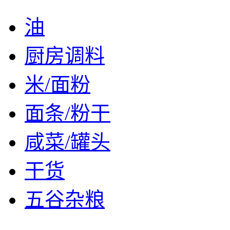
油
厨房调料
米/面粉
面条/粉干
咸菜/罐头
干货
五谷杂粮