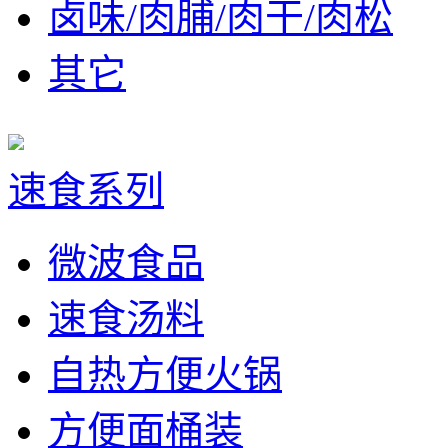
卤味/肉脯/肉干/肉松
其它
速食系列
微波食品
速食汤料
自热方便火锅
方便面桶装