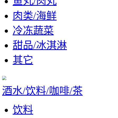
鱼丸/肉丸
肉类/海鲜
冷冻蔬菜
甜品/冰淇淋
其它
酒水/饮料/咖啡/茶
饮料