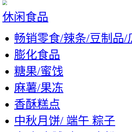
休闲食品
畅销零食/辣条/豆制品/
膨化食品
糖果/蜜饯
麻薯/果冻
香酥糕点
中秋月饼/ 端午 粽子