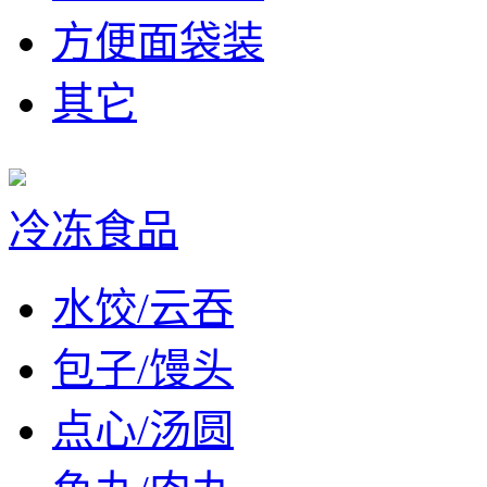
方便面袋装
其它
冷冻食品
水饺/云吞
包子/馒头
点心/汤圆