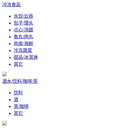
冷冻食品
水饺/云吞
包子/馒头
点心/汤圆
鱼丸/肉丸
肉类/海鲜
冷冻蔬菜
甜品/冰淇淋
其它
酒水/饮料/咖啡/茶
饮料
酒
茶/咖啡
其它