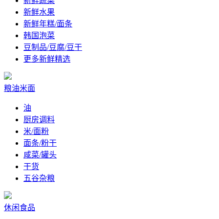
新鲜蔬菜
新鲜水果
新鲜年糕/面条
韩国泡菜
豆制品/豆腐/豆干
更多新鲜精选
粮油米面
油
厨房调料
米/面粉
面条/粉干
咸菜/罐头
干货
五谷杂粮
休闲食品