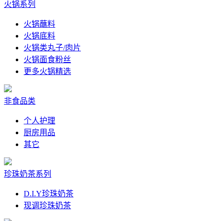
火锅系列
火锅蘸料
火锅底料
火锅类丸子/肉片
火锅面食粉丝
更多火锅精选
非食品类
个人护理
厨房用品
其它
珍珠奶茶系列
D.I.Y珍珠奶茶
现调珍珠奶茶