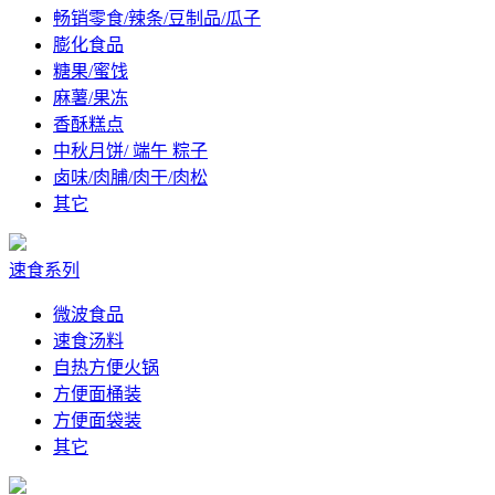
畅销零食/辣条/豆制品/瓜子
膨化食品
糖果/蜜饯
麻薯/果冻
香酥糕点
中秋月饼/ 端午 粽子
卤味/肉脯/肉干/肉松
其它
速食系列
微波食品
速食汤料
自热方便火锅
方便面桶装
方便面袋装
其它