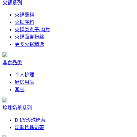
火锅系列
火锅蘸料
火锅底料
火锅类丸子/肉片
火锅面食粉丝
更多火锅精选
非食品类
个人护理
厨房用品
其它
珍珠奶茶系列
D.I.Y珍珠奶茶
现调珍珠奶茶