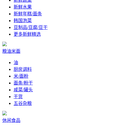
新鲜蔬菜
新鲜水果
新鲜年糕/面条
韩国泡菜
豆制品/豆腐/豆干
更多新鲜精选
粮油米面
油
厨房调料
米/面粉
面条/粉干
咸菜/罐头
干货
五谷杂粮
休闲食品