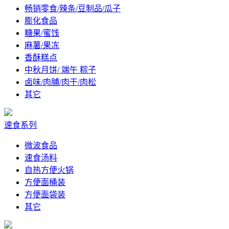
畅销零食/辣条/豆制品/瓜子
膨化食品
糖果/蜜饯
麻薯/果冻
香酥糕点
中秋月饼/ 端午 粽子
卤味/肉脯/肉干/肉松
其它
速食系列
微波食品
速食汤料
自热方便火锅
方便面桶装
方便面袋装
其它