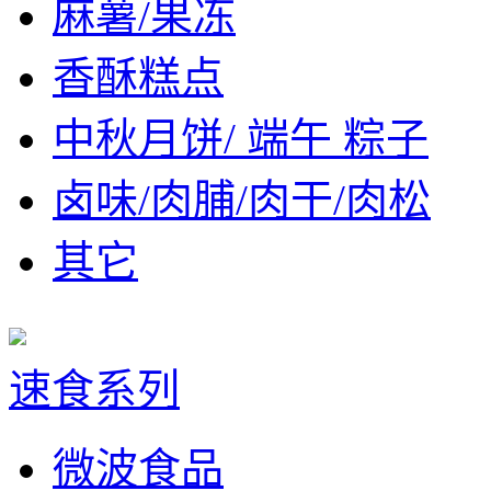
麻薯/果冻
香酥糕点
中秋月饼/ 端午 粽子
卤味/肉脯/肉干/肉松
其它
速食系列
微波食品