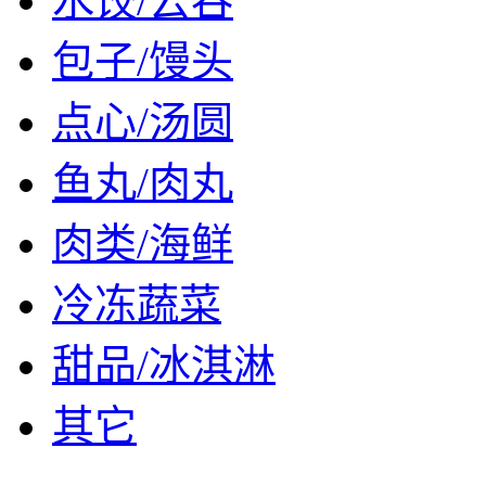
水饺/云吞
包子/馒头
点心/汤圆
鱼丸/肉丸
肉类/海鲜
冷冻蔬菜
甜品/冰淇淋
其它