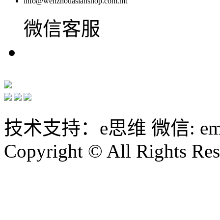
info@wenzhouasianshop.com.mt
微信客服
技术支持：e思维 微信: emin
Copyright © All Rights Res