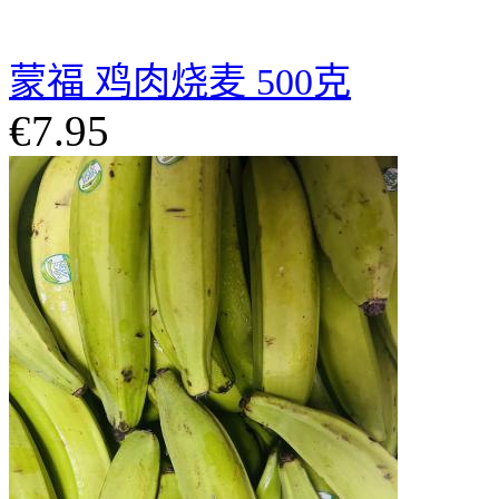
蒙福 鸡肉烧麦 500克
€7.95