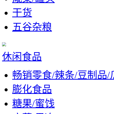
干货
五谷杂粮
休闲食品
畅销零食/辣条/豆制品/
膨化食品
糖果/蜜饯