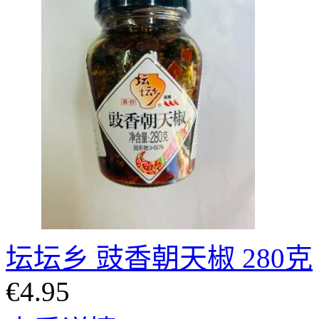
坛坛乡 豉香朝天椒 280克
€4.95