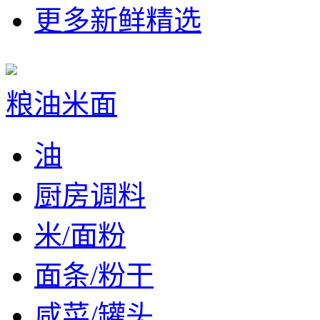
更多新鲜精选
粮油米面
油
厨房调料
米/面粉
面条/粉干
咸菜/罐头