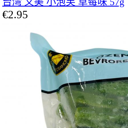
台湾 义美 小泡芙 草莓味 57g
€2.95