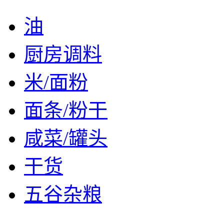
油
厨房调料
米/面粉
面条/粉干
咸菜/罐头
干货
五谷杂粮