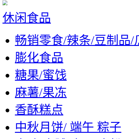
休闲食品
畅销零食/辣条/豆制品/
膨化食品
糖果/蜜饯
麻薯/果冻
香酥糕点
中秋月饼/ 端午 粽子