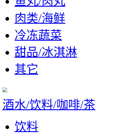
鱼丸/肉丸
肉类/海鲜
冷冻蔬菜
甜品/冰淇淋
其它
酒水/饮料/咖啡/茶
饮料