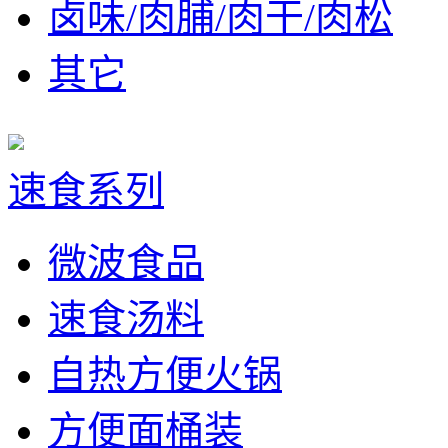
卤味/肉脯/肉干/肉松
其它
速食系列
微波食品
速食汤料
自热方便火锅
方便面桶装