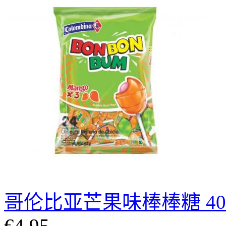
哥伦比亚芒果味棒棒糖 40
€4.95