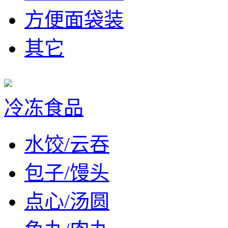
方便面袋装
其它
冷冻食品
水饺/云吞
包子/馒头
点心/汤圆