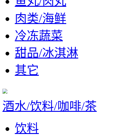
鱼丸/肉丸
肉类/海鲜
冷冻蔬菜
甜品/冰淇淋
其它
酒水/饮料/咖啡/茶
饮料