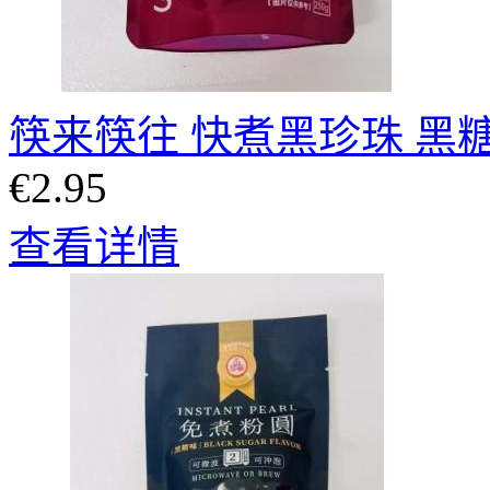
筷来筷往 快煮黑珍珠 黑糖味
€2.95
查看详情