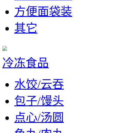
方便面袋装
其它
冷冻食品
水饺/云吞
包子/馒头
点心/汤圆