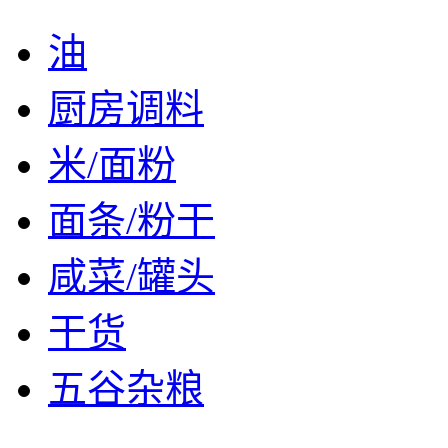
油
厨房调料
米/面粉
面条/粉干
咸菜/罐头
干货
五谷杂粮