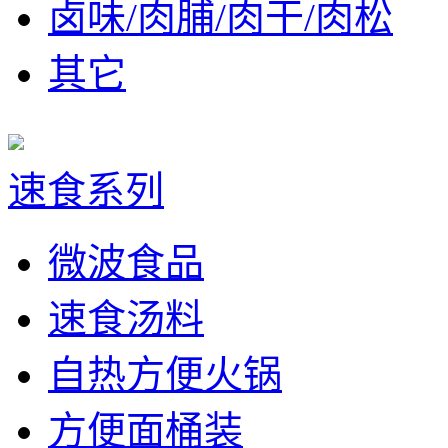
卤味/肉脯/肉干/肉松
其它
速食系列
微波食品
速食汤料
自热方便火锅
方便面桶装