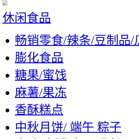
休闲食品
畅销零食/辣条/豆制品/
膨化食品
糖果/蜜饯
麻薯/果冻
香酥糕点
中秋月饼/ 端午 粽子