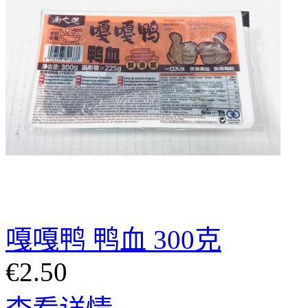
嘎嘎鸭 鸭血 300克
€2.50