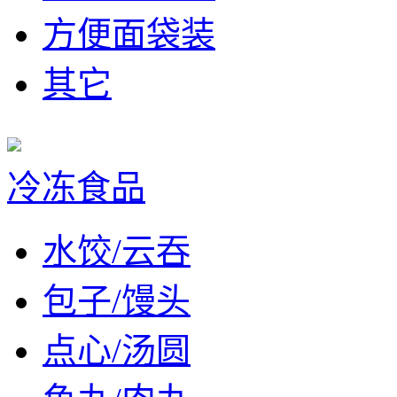
方便面袋装
其它
冷冻食品
水饺/云吞
包子/馒头
点心/汤圆