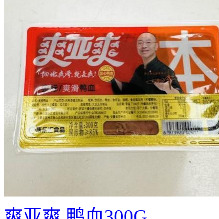
爽亚爽 鸭血300G