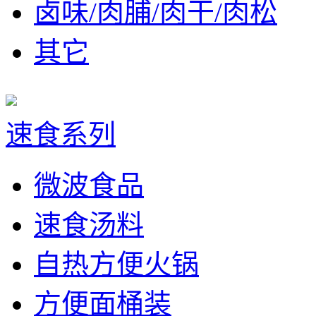
卤味/肉脯/肉干/肉松
其它
速食系列
微波食品
速食汤料
自热方便火锅
方便面桶装