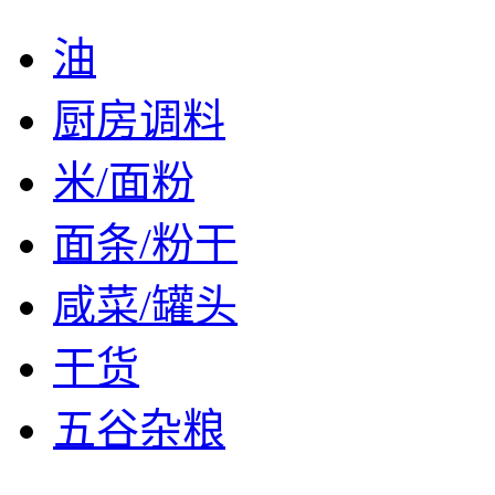
油
厨房调料
米/面粉
面条/粉干
咸菜/罐头
干货
五谷杂粮