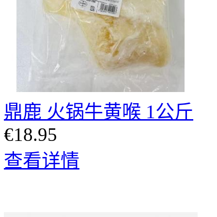
鼎鹿 火锅牛黄喉 1公斤
€18.95
查看详情