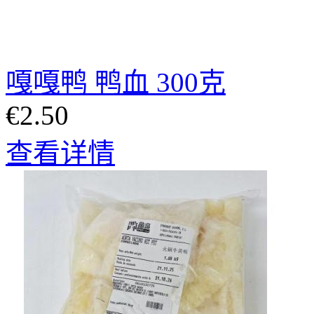
嘎嘎鸭 鸭血 300克
€2.50
查看详情