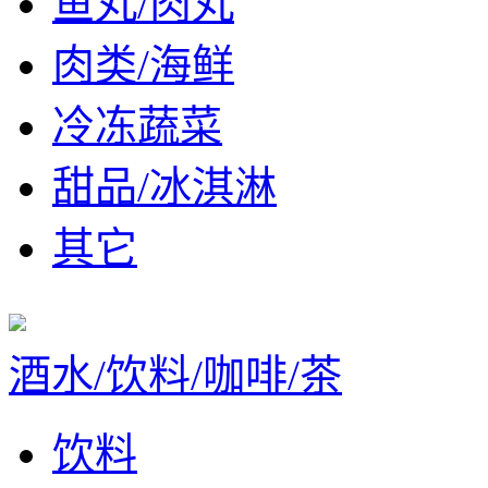
鱼丸/肉丸
肉类/海鲜
冷冻蔬菜
甜品/冰淇淋
其它
酒水/饮料/咖啡/茶
饮料